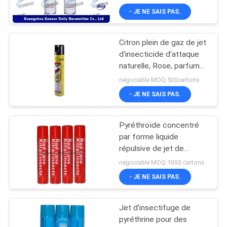
- JE NE SAIS PAS.
Citron plein de gaz de jet
d'insecticide d'attaque
naturelle, Rose, parfum
de vanille
négociable MOQ:500cartons
- JE NE SAIS PAS.
Pyréthroïde concentré
par forme liquide
répulsive de jet de
moustique basé par huile
négociable MOQ:1000 cartons
- JE NE SAIS PAS.
Jet d'insectifuge de
pyréthrine pour des