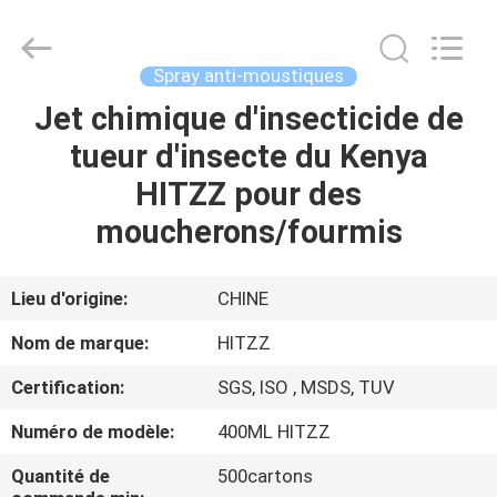
Necessities
Co.,
Ltd..
All
Rights
Spray anti-moustiques
Reserved.
Developed
Jet chimique d'insecticide de
MAISON
by
ECER
tueur d'insecte du Kenya
PRODUITS
HITZZ pour des
moucherons/fourmis
AU
SUJET
Lieu d'origine:
CHINE
DE
Nom de marque:
HITZZ
NOUS
Certification:
SGS, ISO , MSDS, TUV
Numéro de modèle:
400ML HITZZ
VISITE
D'USINE
Quantité de
500cartons