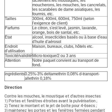
facilement les moustiques, les
moucherons, les mouches, les cancrelats,
les scarabées de dame asiatiques, les
fourmis, etc.
Tailles
300ml, 400ml, 600ml, 750ml (selon
l'exigence de client)
Parfums
Le citron, s'est levé, jasmin, lavande,
orange, bois de santal, etc.
État
alcool, insecticides basés ou à base d'eau
d'huile d'aérosol
Endroit
Maison, bureaux, clubs, hôtels etc.
d'utilisation
Toxicité/validité
Micro-toxique/2 ou 3 ans
Attention
Notre paquet convient au transport de
fond.
ingrédients
0.25%-3% deltamethrin 0,08% d-transport-
allethrin 0,18%
Direction
Contre les mouches, le moustique et d'autres insectes
Portes et fenêtres étroites avant la pulvérisation ;
1)
Tenez le montant et le jet de boîte pour 4-6secs ;
2)
maintenez les portes et les fenêtres fermées pendant
3)