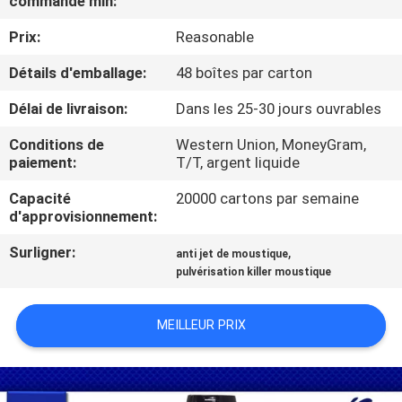
commande min:
Prix:
Reasonable
CONTRÔLE
DE
Détails d'emballage:
48 boîtes par carton
QUALITÉ
Délai de livraison:
Dans les 25-30 jours ouvrables
Conditions de
Western Union, MoneyGram,
CONTACTEZ-
paiement:
T/T, argent liquide
NOUS
Capacité
20000 cartons par semaine
d'approvisionnement:
DEMANDEZ
Surligner:
,
anti jet de moustique
pulvérisation killer moustique
UNE
CITATION
MEILLEUR PRIX
COMPANY
NEWS