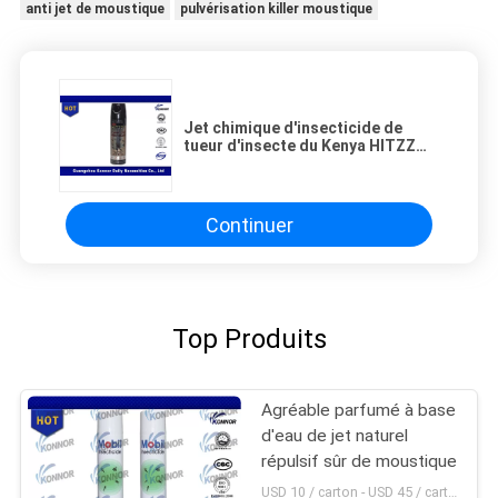
anti jet de moustique
pulvérisation killer moustique
Jet chimique d'insecticide de
tueur d'insecte du Kenya HITZZ
pour des moucherons/fourmis
Continuer
Top Produits
Agréable parfumé à base
d'eau de jet naturel
répulsif sûr de moustique
USD 10 / carton - USD 45 / carton MOQ:1000 cartons