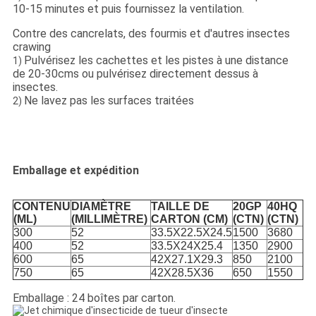
10-15 minutes et puis fournissez la ventilation.
Contre des cancrelats, des fourmis et d'autres insectes
crawing
Pulvérisez les cachettes et les pistes à une distance
1)
de 20-30cms ou pulvérisez directement dessus à
insectes.
Ne lavez pas les surfaces traitées
2)
Emballage et expédition
CONTENU
DIAMÈTRE
TAILLE DE
20GP
40HQ
(ML)
(MILLIMÈTRE)
CARTON (CM)
(CTN)
(CTN)
300
52
33.5X22.5X24.5
1500
3680
400
52
33.5X24X25.4
1350
2900
600
65
42X27.1X29.3
850
2100
750
65
42X28.5X36
650
1550
Emballage : 24 boîtes par carton.