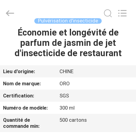
Necessities
Co.,
Ltd..
All
Rights
Pulvérisation d'insecticide
Reserved.
Developed
Économie et longévité de
MAISON
by
ECER
parfum de jasmin de jet
PRODUITS
d'insecticide de restaurant
AU
Lieu d'origine:
CHINE
SUJET
Nom de marque:
ORO
DE
Certification:
SGS
NOUS
Numéro de modèle:
300 ml
VISITE
Quantité de
500 cartons
commande min:
D'USINE