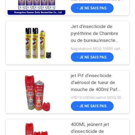
- JE NE SAIS PAS.
Jet d'insecticide de
pyréthrine de Chambre
ou de bureau/insecte
outre d'insectifuge de jet
Negotiatiom MOQ:10000 cartons
- JE NE SAIS PAS.
jet Pif d'insecticide
d'aérosol de tueur de
mouche de 400ml Paf
pour l'emballage de fer-
USD12-USD66/carton MOQ:500 cartons
blanc de moustique
- JE NE SAIS PAS.
400ML jeûnent jet
d'insecticide de