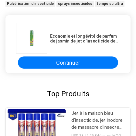
Pulvérisation d'insecticide
sprays insecticides
tempo sc ultra
Économie et longévité de parfum
de jasmin de jet d'insecticide de
restaurant
Continuer
Top Produits
Jet à la maison bleu
d'insecticide, jet inodore
de massacre d'insecte
de saveur
USD 23.49-29.84/carton MOQ:1000 cartons