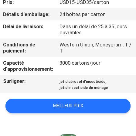
Prix:
USD15-USD35/carton
CONTRÔLE
Détails d'emballage:
24 boîtes par carton
DE
Délai de livraison:
Dans un délai de 25 à 35 jours
ouvrables
QUALITÉ
Conditions de
Western Union, Moneygram, T /
paiement:
T
CONTACTEZ-
Capacité
3000 cartons/jour
NOUS
d'approvisionnement:
Surligner:
,
jet d'aérosol d'insecticide
DEMANDEZ
jet d'insecticide de ménage
UNE
CITATION
MEILLEUR PRIX
COMPANY
NEWS