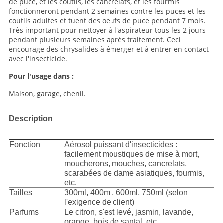
de puce, et les coutils, les cancrelats, et les fourmis
fonctionneront pendant 2 semaines contre les puces et les
coutils adultes et tuent des oeufs de puce pendant 7 mois.
Très important pour nettoyer à l'aspirateur tous les 2 jours
pendant plusieurs semaines après traitement. Ceci
encourage des chrysalides à émerger et à entrer en contact
avec l'insecticide.
Pour l'usage dans :
Maison, garage, chenil.
Description
Fonction
Aérosol puissant d'insecticides :
facilement moustiques de mise à mort,
moucherons, mouches, cancrelats,
scarabées de dame asiatiques, fourmis,
etc.
Tailles
300ml, 400ml, 600ml, 750ml (selon
l'exigence de client)
Parfums
Le citron, s'est levé, jasmin, lavande,
orange, bois de santal, etc.