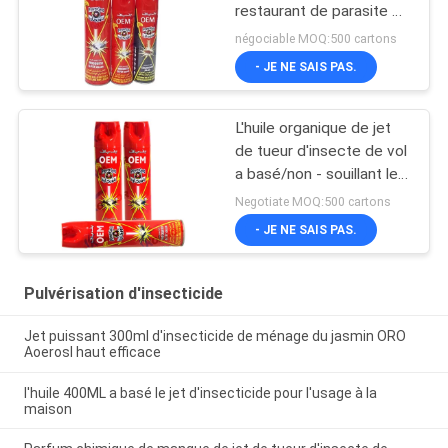
restaurant de parasite de
contrôle/produit répulsif
négociable MOQ:500 cartons
de moustique
- JE NE SAIS PAS.
L'huile organique de jet
de tueur d'insecte de vol
a basé/non - souillant le
tueur de moustique
Negotiate MOQ:500 cartons
répulsif
- JE NE SAIS PAS.
Pulvérisation d'insecticide
Jet puissant 300ml d'insecticide de ménage du jasmin ORO
Aoerosl haut efficace
l'huile 400ML a basé le jet d'insecticide pour l'usage à la
maison