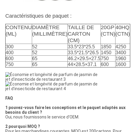
Caractéristiques de paquet :
CONTENU
DIAMÈTRE
TAILLE DE
20GP
40HQ
(ML)
(MILLIMÈTRE)
CARTON
(CTN)
(CTN)
(CM)
300
52
33.5*23*25.5
1850
4250
400
52
33.5*21.5*26.5
1450
3400
600
65
46.2×29.5×27.5
750
1960
750
65
44×28.5×37.1
600
1600
FAQ
1 pouvez-vous faire les conceptions et le paquet adaptés aux
besoins du client ?
Oui, nous fournissons le service d'OEM.
2 pourquoi MOQ ?
Pour les marchandises courantes, MOQ est 200cartons. Pour