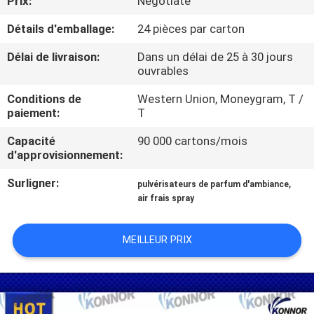
Prix:
Negotiate
Détails d'emballage:
24 pièces par carton
CONTRÔLE
DE
Délai de livraison:
Dans un délai de 25 à 30 jours
ouvrables
QUALITÉ
Conditions de
Western Union, Moneygram, T /
paiement:
T
CONTACTEZ-
Capacité
90 000 cartons/mois
NOUS
d'approvisionnement:
Surligner:
,
pulvérisateurs de parfum d'ambiance
DEMANDEZ
air frais spray
UNE
CITATION
MEILLEUR PRIX
COMPANY
NEWS