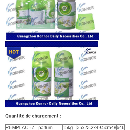
Quantité de chargement :
REMPLACEZ
parfum
15kg
35x23.2x49.5cm
48
646