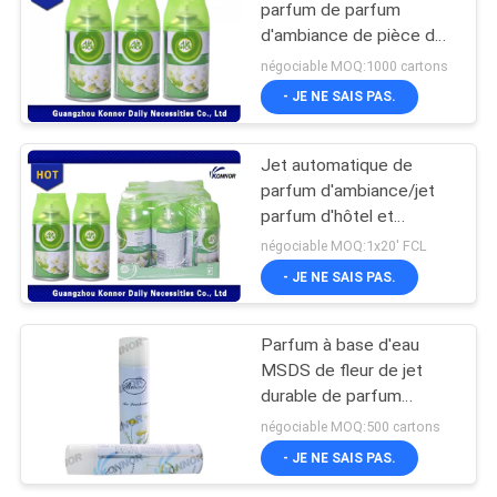
parfum de parfum
d'ambiance de pièce de
recharge de jet du
négociable MOQ:1000 cartons
parfum d'ambiance
- JE NE SAIS PAS.
250ml
Jet automatique de
parfum d'ambiance/jet
parfum d'hôtel et
distributeur de parfum
négociable MOQ:1x20' FCL
d'ambiance de voiture
- JE NE SAIS PAS.
Parfum à base d'eau
MSDS de fleur de jet
durable de parfum
d'ambiance de ménage
négociable MOQ:500 cartons
- JE NE SAIS PAS.