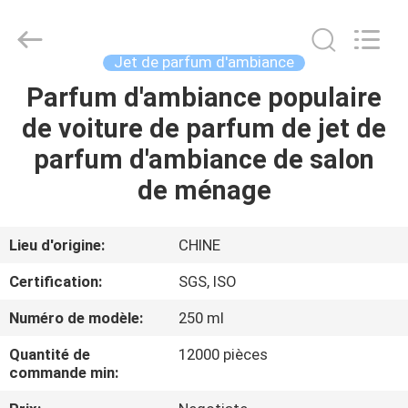
Daily
Necessities
Co.,
Ltd..
All
Jet de parfum d'ambiance
Rights
Reserved.
Parfum d'ambiance populaire
MAISON
Developed
by
ECER
de voiture de parfum de jet de
PRODUITS
parfum d'ambiance de salon
de ménage
AU
SUJET
Lieu d'origine:
CHINE
DE
Certification:
SGS, ISO
NOUS
Numéro de modèle:
250 ml
Quantité de
12000 pièces
VISITE
commande min:
D'USINE