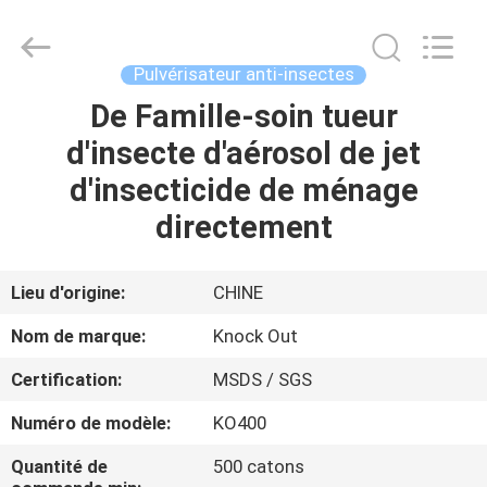
Konnor
Daily
Necessities
Co.,
Ltd..
Pulvérisateur anti-insectes
All
Rights
De Famille-soin tueur
MAISON
Reserved.
Developed
by
d'insecte d'aérosol de jet
ECER
PRODUITS
d'insecticide de ménage
directement
AU
SUJET
Lieu d'origine:
CHINE
DE
Nom de marque:
Knock Out
NOUS
Certification:
MSDS / SGS
Numéro de modèle:
KO400
VISITE
D'USINE
Quantité de
500 catons