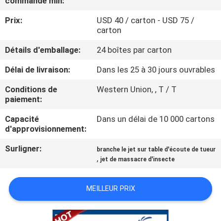
commande min:
Prix:
USD 40 / carton - USD 75 /
CONTRÔLE
carton
DE
Détails d'emballage:
24 boîtes par carton
QUALITÉ
Délai de livraison:
Dans les 25 à 30 jours ouvrables
CONTACTEZ-
Conditions de
Western Union, , T / T
paiement:
NOUS
Capacité
Dans un délai de 10 000 cartons
d'approvisionnement:
DEMANDEZ
Surligner:
branche le jet sur table d'écoute de tueur
UNE
,
jet de massacre d'insecte
CITATION
MEILLEUR PRIX
COMPANY
NEWS