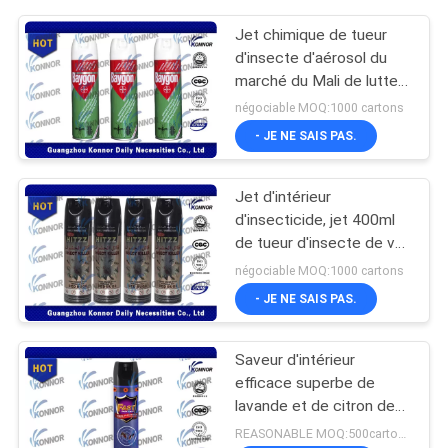
Jet chimique de tueur
d'insecte d'aérosol du
marché du Mali de lutte
contre les parasites pour
négociable MOQ:1000 cartons
l'usage à la maison
- JE NE SAIS PAS.
Jet d'intérieur
d'insecticide, jet 400ml
de tueur d'insecte de vol
de ménage
négociable MOQ:1000 cartons
- JE NE SAIS PAS.
Saveur d'intérieur
efficace superbe de
lavande et de citron de
jet de tueur de l'insecte
REASONABLE MOQ:500cartons