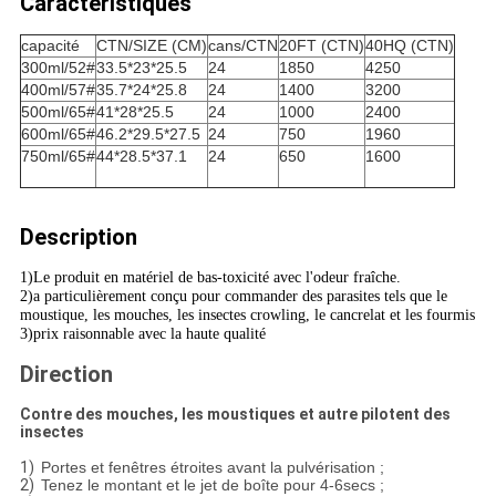
Caractéristiques
capacité
CTN/SIZE (CM)
cans/CTN
20FT (CTN)
40HQ (CTN)
300ml/52#
33.5*23*25.5
24
1850
4250
400ml/57#
35.7*24*25.8
24
1400
3200
500ml/65#
41*28*25.5
24
1000
2400
600ml/65#
46.2*29.5*27.5
24
750
1960
750ml/65#
44*28.5*37.1
24
650
1600
Description
1)Le produit en matériel de bas-toxicité avec l'odeur fraîche.
2)a particulièrement conçu pour commander des parasites tels que le
moustique, les mouches, les insectes crowling, le cancrelat et les fourmis
3)prix raisonnable avec la haute qualité
Direction
Contre des mouches, les moustiques et autre pilotent des
insectes
1)
Portes et fenêtres étroites avant la pulvérisation ;
2)
Tenez le montant et le jet de boîte pour 4-6secs ;