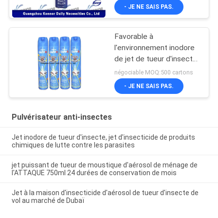
400ml
- JE NE SAIS PAS.
Favorable à
l'environnement inodore
de jet de tueur d'insecte
de produits chimiques de
négociable MOQ:500 cartons
lutte contre les parasites
- JE NE SAIS PAS.
Pulvérisateur anti-insectes
Jet inodore de tueur d'insecte, jet d'insecticide de produits
chimiques de lutte contre les parasites
jet puissant de tueur de moustique d'aérosol de ménage de
l'ATTAQUE 750ml 24 durées de conservation de mois
Jet à la maison d'insecticide d'aérosol de tueur d'insecte de
vol au marché de Dubaï