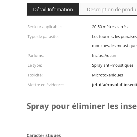
Détail Infomation
Description de produ
Secteur applicable:
20-50 mètres carrés
Type de parasite:
Les fourmis, les punaises d
mouches, les moustiques
Parfums:
Inclus, Aucun
Le type:
Spray anti-moustiques
Toxicité:
Microtoxéniques
jet d'aérosol d'insect
Mettre en évidence:
Spray pour éliminer les ins
Caractéristiques