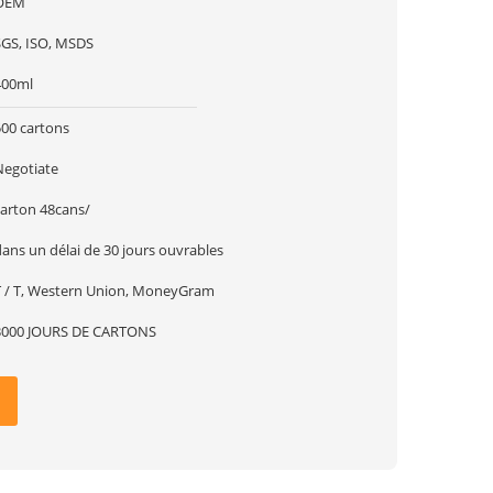
OEM
SGS, ISO, MSDS
400ml
500 cartons
Negotiate
carton 48cans/
ans un délai de 30 jours ouvrables
T / T, Western Union, MoneyGram
3000 JOURS DE CARTONS