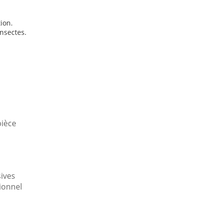
ion.
insectes.
pièce
sives
ionnel