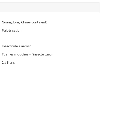
Guangdong, Chine (continent)
Pulvérisation
Insecticide à aérosol
Tuer les mouches + l'insecte tueur
2 à 3 ans