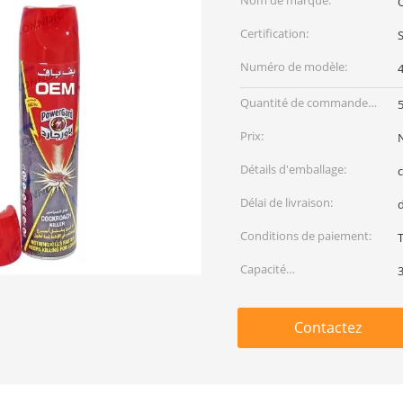
Nom de marque:
Certification:
Numéro de modèle:
Quantité de commande
min:
Prix:
Détails d'emballage:
Délai de livraison:
d
Conditions de paiement:
Capacité
d'approvisionnement:
Contactez