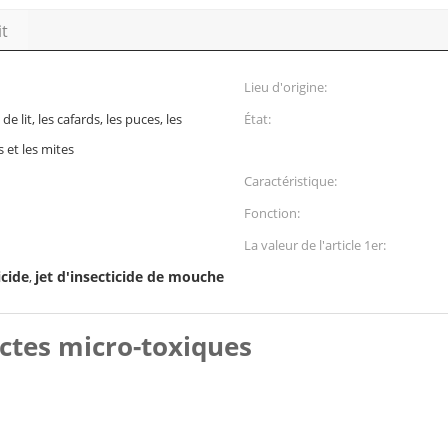
it
Lieu d'origine:
e lit, les cafards, les puces, les
État:
 et les mites
Caractéristique:
Fonction:
La valeur de l'article 1er:
icide
jet d'insecticide de mouche
,
ectes micro-toxiques