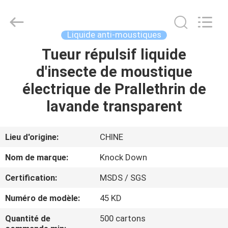
Daily
Necessities
Co.,
Ltd..
All
Liquide anti-moustiques
Rights
Reserved.
Developed
Tueur répulsif liquide
MAISON
by
ECER
d'insecte de moustique
PRODUITS
électrique de Prallethrin de
lavande transparent
AU
SUJET
Lieu d'origine:
CHINE
DE
Nom de marque:
Knock Down
NOUS
Certification:
MSDS / SGS
Numéro de modèle:
45 KD
VISITE
D'USINE
Quantité de
500 cartons