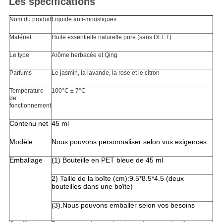
Les spécifications
Nom du produit
Liquide anti-moustiques
Matériel
Huile essentielle naturelle pure (sans DEET)
Le type
Arôme herbacée et Qing
Parfums
Le jasmin, la lavande, la rose et le citron
Température
100°C ± 7°C
de
fonctionnement
Contenu net
45 ml
Modèle
Nous pouvons personnaliser selon vos exigences
Emballage
(1) Bouteille en PET bleue de 45 ml
2) Taille de la boîte (cm):9.5*8.5*4.5 (deux
bouteilles dans une boîte)
(3).Nous pouvons emballer selon vos besoins