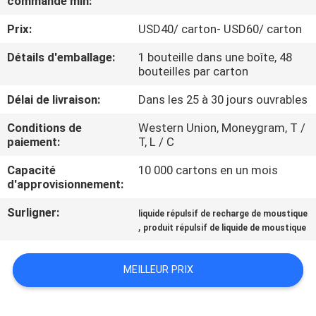
commande min:
Prix:
USD40/ carton- USD60/ carton
CONTRÔLE
DE
Détails d'emballage:
1 bouteille dans une boîte, 48
bouteilles par carton
QUALITÉ
Délai de livraison:
Dans les 25 à 30 jours ouvrables
CONTACTEZ-
Conditions de
Western Union, Moneygram, T /
paiement:
T, L / C
NOUS
Capacité
10 000 cartons en un mois
d'approvisionnement:
DEMANDEZ
Surligner:
liquide répulsif de recharge de moustique
UNE
,
produit répulsif de liquide de moustique
CITATION
MEILLEUR PRIX
COMPANY
NEWS