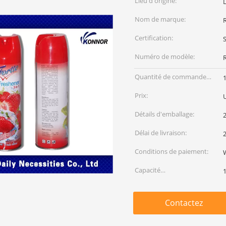
Lieu d'origine:
Nom de marque:
Certification:
Numéro de modèle:
Quantité de commande
min:
Prix:
U
Détails d'emballage:
2
Délai de livraison:
2
Conditions de paiement:
Capacité
d'approvisionnement:
Contactez