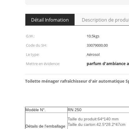
Détail Infomation
Description de produ
G.W.:
10.5kgs
Code du SH:
33079000.00
Le type:
Aérosol
parfum d'ambiance a
Mettre en évidence:
Toilette ménager rafraîchisseur d'air automatique S
Modèle N°.
RN 250
Taille du produit:64*140 mm
Taille du carton:42.5*28.2*47cm
Détails de l'emballage