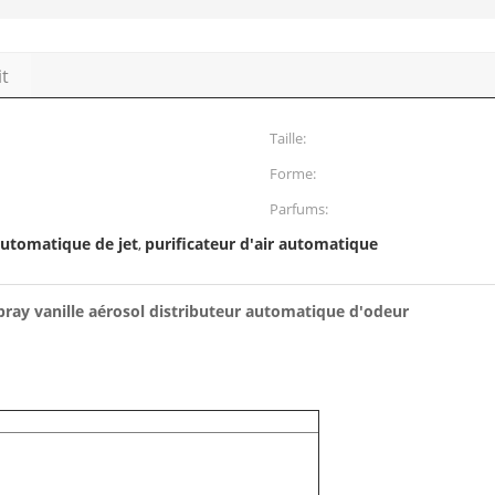
it
Taille:
Forme:
Parfums:
utomatique de jet
purificateur d'air automatique
,
pray vanille aérosol distributeur automatique d'odeur