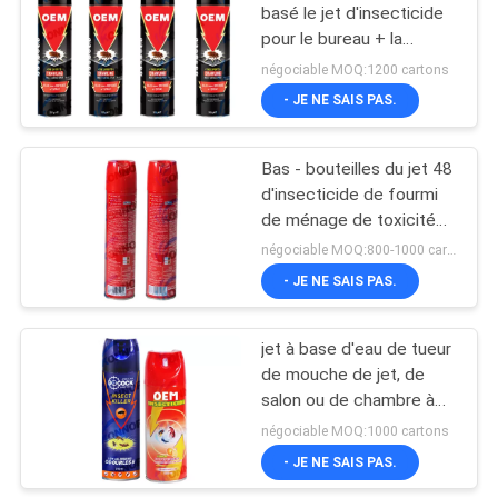
basé le jet d'insecticide
pour le bureau + la
chambre à coucher
négociable MOQ:1200 cartons
- JE NE SAIS PAS.
Bas - bouteilles du jet 48
d'insecticide de fourmi
de ménage de toxicité
par carton
négociable MOQ:800-1000 cartons
- JE NE SAIS PAS.
jet à base d'eau de tueur
de mouche de jet, de
salon ou de chambre à
coucher de l'insecticide
négociable MOQ:1000 cartons
450ml
- JE NE SAIS PAS.