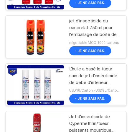
- JE NE SAIS PAS.
CONTRÔLE
jet d'insecticide du
DE
cancrelat 750ml pour
QUALITÉ
l'emballage de boîte de
carton de
négociable MOQ:1000 cartons
bureau/chambre à
CONTACTEZ-
- JE NE SAIS PAS.
coucher
NOUS
L'huile a basé le tueur
sain de jet d'insecticide
DEMANDEZ
de bébé d'intérieur
répulsif de jet de
UNE
USD10/Carton - USD85/Carton MOQ:1000 cartons
cancrelat de jet
- JE NE SAIS PAS.
CITATION
d'insecticide
Jet d'insecticide de
COMPANY
Cypermethrin/tueur
NEWS
puissants moustique