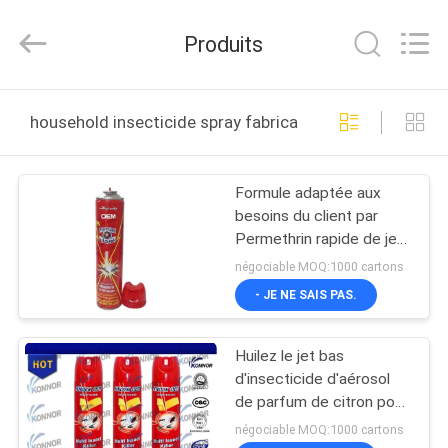
Necessities
Co.,
Ltd..
Produits
All
Rights
Reserved.
Developed
MAISON
by
ECER
household insecticide spray fabrication en ligne
PRODUITS
Formule adaptée aux
besoins du client par
AU
Permethrin rapide de jet
SUJET
d'insecticide d'aérosol
négociable MOQ:1000 cartons
de mise à mort basée
DE
- JE NE SAIS PAS.
par huile
NOUS
Huilez le jet bas
d'insecticide d'aérosol
VISITE
de parfum de citron pour
l'hôtel/bureau
D'USINE
négociable MOQ:1000 cartons