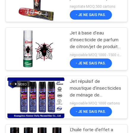
d'aérosol
negotiate MOQ:500 cartons
- JE NE SAIS PAS.
PLAN
DU
Jet à base d'eau
SITE
d'insecticide de parfum
de citron/jet de produit
répulsif moustique de
PRIVACY
négociable MOQ:1000 -1500 cartons
ménage
- JE NE SAIS PAS.
POLICY
Jet répulsif de
moustique d'insecticides
de ménage de
Cypermethrin/jet de
négociable MOQ:1000 cartons
tueur insecte de lit
- JE NE SAIS PAS.
L'huile forte d'effet a