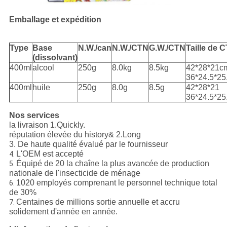
Emballage et expédition
Type
Base
N.W./can
N.W./CTN
G.W./CTN
Taille de 
(dissolvant)
400ml
alcool
250g
8.0kg
8.5kg
42*28*21c
36*24.5*25
400ml
huile
250g
8.0g
8.5g
42*28*21
36*24.5*2
Nos services
la livraison 1.Quickly.
réputation élevée du history& 2.Long
3. De haute qualité évalué par le fournisseur
L'OEM est accepté
4.
Équipé de 20 la chaîne la plus avancée de production
5.
nationale de l'insecticide de ménage
1020 employés comprenant le personnel technique total
6.
de 30%
Centaines de millions sortie annuelle et accru
7.
solidement d'année en année.