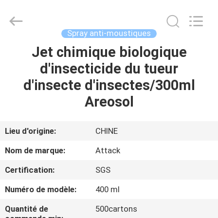
Necessities
Co.,
Ltd..
All
Rights
Spray anti-moustiques
Reserved.
Developed
Jet chimique biologique
MAISON
by
ECER
d'insecticide du tueur
PRODUITS
d'insecte d'insectes/300ml
Areosol
AU
SUJET
Lieu d'origine:
CHINE
DE
Nom de marque:
Attack
NOUS
Certification:
SGS
Numéro de modèle:
400 ml
VISITE
D'USINE
Quantité de
500cartons