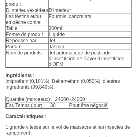
produit
D'intérieur/extérieur
D'intérieur
Les festins et/ou
Fourmis, cancrelats
empêche contre
Taille
300ml
Forme de produit
Liquide
Repousse par
Jet
Parfum
Jasmin
Nom de produits
Jet automatique de pesticide
d'insecticide de Bayer d'insecticide
d'OEM
Ingrédients :
Imiprothrin (0,101%), Deltamethrin (0,050%), d'autres
ingrédients (99,849%).
Quantité (morceaux)
24000
24000
1 -
>
Est. Temps (jour)
30
Pour être négocié
Caractéristiques :
1 grande vitesse sur le vol de massacre et les insectes de
rampement ;