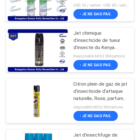
USD 10 / carton - USD 45 / carton MOQ:1000 cartons
- JE NE SAIS PAS.
Jet chimique
d'insecticide de tueur
d'insecte du Kenya
HITZZ pour des
Reasonable MOQ:500cartons
moucherons/fourmis
- JE NE SAIS PAS.
Citron plein de gaz de jet
d'insecticide d'attaque
naturelle, Rose, parfum
de vanille
négociable MOQ:500cartons
- JE NE SAIS PAS.
Jet d'insectifuge de