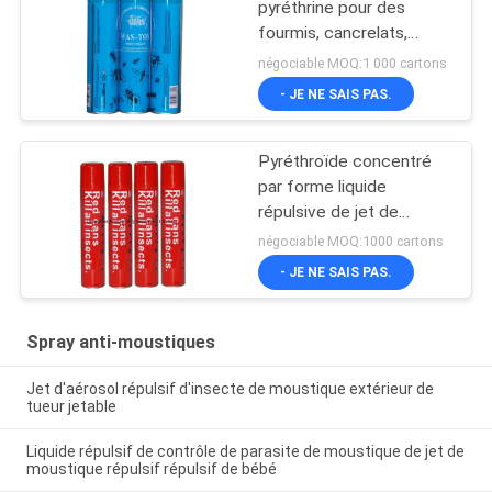
pyréthrine pour des
fourmis, cancrelats,
scarabées
négociable MOQ:1 000 cartons
- JE NE SAIS PAS.
Pyréthroïde concentré
par forme liquide
répulsive de jet de
moustique basé par huile
négociable MOQ:1000 cartons
- JE NE SAIS PAS.
Spray anti-moustiques
Jet d'aérosol répulsif d'insecte de moustique extérieur de
tueur jetable
Liquide répulsif de contrôle de parasite de moustique de jet de
moustique répulsif répulsif de bébé