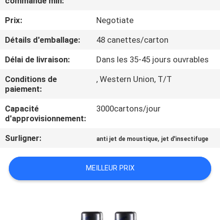
commande min:
Prix:
Negotiate
CONTRÔLE
DE
Détails d'emballage:
48 canettes/carton
QUALITÉ
Délai de livraison:
Dans les 35-45 jours ouvrables
Conditions de
, Western Union, T/T
CONTACTEZ-
paiement:
NOUS
Capacité
3000cartons/jour
d'approvisionnement:
DEMANDEZ
Surligner:
,
anti jet de moustique
jet d'insectifuge
UNE
CITATION
MEILLEUR PRIX
COMPANY
NEWS