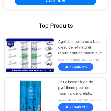
Continuer
Top Produits
Agréable parfumé à base
d'eau de jet naturel
répulsif sûr de moustique
USD 10 / carton - USD 45 / carton MOQ:1000 cartons
- JE NE SAIS PAS.
Jet d'insectifuge de
pyréthrine pour des
fourmis, cancrelats,
scarabées
négociable MOQ:1 000 cartons
- JE NE SAIS PAS.