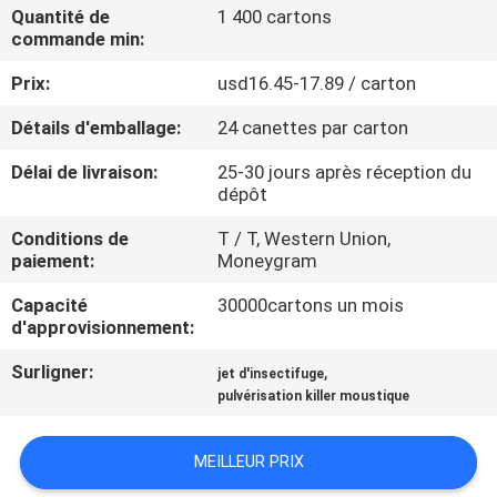
Quantité de
1 400 cartons
commande min:
CONTRÔLE
Prix:
usd16.45-17.89 / carton
DE
QUALITÉ
Détails d'emballage:
24 canettes par carton
Délai de livraison:
25-30 jours après réception du
CONTACTEZ-
dépôt
NOUS
Conditions de
T / T, Western Union,
paiement:
Moneygram
DEMANDEZ
Capacité
30000cartons un mois
d'approvisionnement:
UNE
Surligner:
,
jet d'insectifuge
CITATION
pulvérisation killer moustique
COMPANY
MEILLEUR PRIX
NEWS