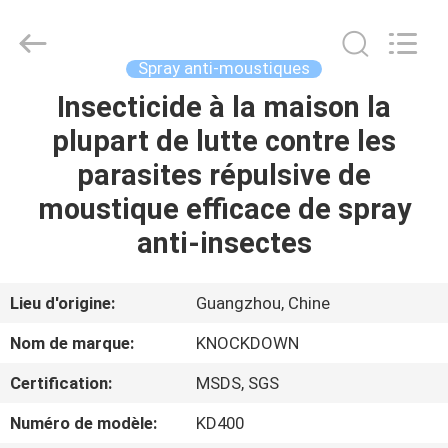
Daily
Necessities
Co.,
Ltd..
All
Spray anti-moustiques
Rights
Reserved.
Developed
Insecticide à la maison la
MAISON
by
ECER
plupart de lutte contre les
PRODUITS
parasites répulsive de
moustique efficace de spray
AU
anti-insectes
SUJET
DE
Lieu d'origine:
Guangzhou, Chine
NOUS
Nom de marque:
KNOCKDOWN
Certification:
MSDS, SGS
VISITE
Numéro de modèle:
KD400
D'USINE