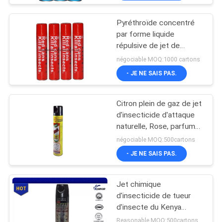
Pyréthroïde concentré
par forme liquide
répulsive de jet de
moustique basé par huile
négociable MOQ:1000 cartons
- JE NE SAIS PAS.
Citron plein de gaz de jet
d'insecticide d'attaque
naturelle, Rose, parfum
de vanille
négociable MOQ:500cartons
- JE NE SAIS PAS.
Jet chimique
d'insecticide de tueur
d'insecte du Kenya
HITZZ pour des
Reasonable MOQ:500cartons