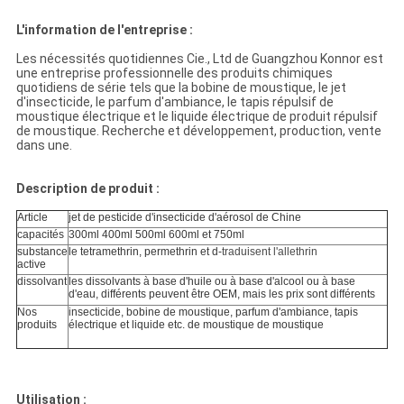
L'information de l'entreprise :
Les nécessités quotidiennes Cie., Ltd de Guangzhou Konnor est
une entreprise professionnelle des produits chimiques
quotidiens de série tels que la bobine de moustique, le jet
d'insecticide, le parfum d'ambiance, le tapis répulsif de
moustique électrique et le liquide électrique de produit répulsif
de moustique. Recherche et développement, production, vente
dans une.
Description de produit :
Article
jet de pesticide d'insecticide d'aérosol de Chine
capacités
300ml 400ml 500ml 600ml et 750ml
substance
le tetramethrin, permethrin et d-
traduisent l'allethrin
active
dissolvant
les dissolvants à base d'huile ou à base d'alcool ou à base
d'eau, différents peuvent être OEM, mais les prix sont différents
Nos
insecticide, bobine de moustique, parfum d'ambiance, tapis
produits
électrique et liquide etc. de moustique de moustique
Utilisation :