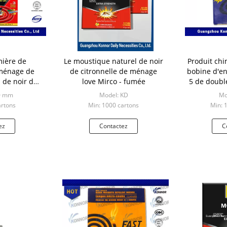
mière de
Le moustique naturel de noir
Produit chi
ménage de
de citronnelle de ménage
bobine d'en
 de noir de
love Mirco - fumée
5 de doubl
naturelle de
micro
0 mm
Model: KD
Mo
ne
artons
Min: 1000 cartons
Min: 
ez
Contactez
C