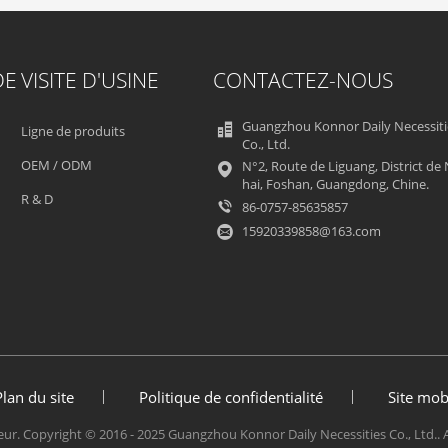
DE
VISITE D'USINE
CONTACTEZ-NOUS
Guangzhou Konnor Daily Necessiti
Ligne de produits
Co., Ltd.
OEM / ODM
N°2, Route de Liguang, District de
hai, Foshan, Guangdong, Chine.
R & D
86-0757-85635857
15920339858@163.com
Plan du site
Politique de confidentialité
Site mob
ur. Copyright © 2016 - 2025 Guangzhou Konnor Daily Necessities Co., Ltd.. 