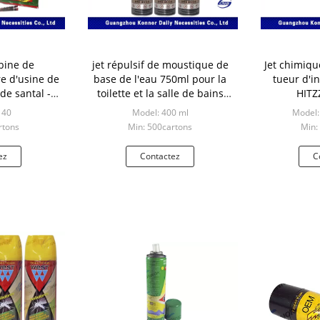
bine de
jet répulsif de moustique de
Jet chimiqu
e d'usine de
base de l'eau 750ml pour la
tueur d'i
de santal -
toilette et la salle de bains
HITZ
asser les
MSDS
mouche
140
Model: 400 ml
Model:
artis
rtons
Min: 500cartons
Min:
ez
Contactez
C