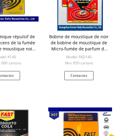
mique répulsif de
Bobine de moustique de noir
cens de la fumée
de bobine de moustique de
e moustique noir
Micro-fumée de parfum de
 de bobines
ménage
del: K140
Model: FKD140
1 000 cartons
Min: 850 cartons
ontactez
Contactez