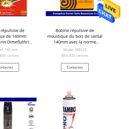
 répulsive de
Bobine répulsive de
que de 140mm
moustique du bois de santal
rin Dimefluthrin
140mm avec la norme
aveur de bois de
ISO9001
el: 140 mm
Model: MB125
santal
 850 cartons
Min: 850 cartons
ontactez
Contactez