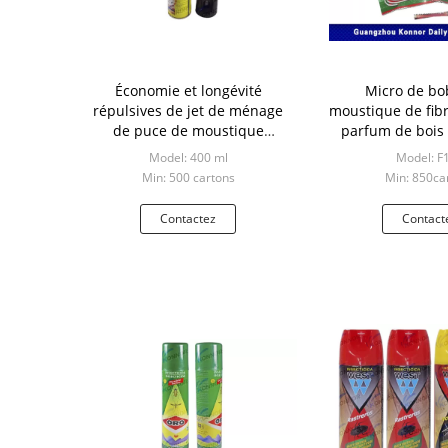
Économie et longévité
Micro de bo
répulsives de jet de ménage
moustique de fibr
de puce de moustique
parfum de bois 
efficace d'insecticide
fumée pour ch
Model: 400 ml
Model: F
insectes p
Min: 500 cartons
Min: 850ca
Contactez
Contact