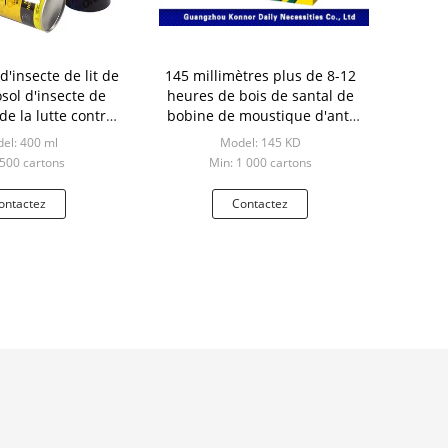
d'insecte de lit de
145 millimètres plus de 8-12
sol d'insecte de
heures de bois de santal de
e la lutte contre
bobine de moustique d'anti
rasites 400ML
produits de moustique
el: 400 ml
Model: 145 KD
 500 cartons
Min: 1 000 cartons
ontactez
Contactez