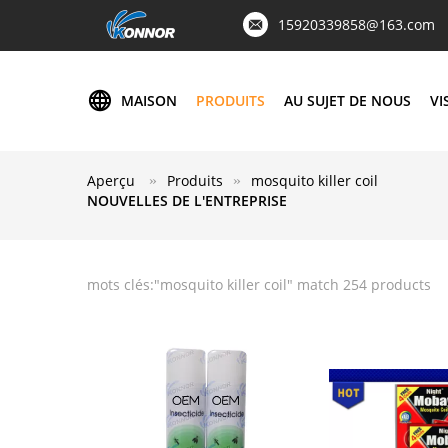
15920339858@163.com
MAISON
PRODUITS
AU SUJET DE NOUS
VI
Aperçu
Produits
mosquito killer coil
NOUVELLES DE L'ENTREPRISE
mots clés:"
mosquito killer coil
" match 254 products