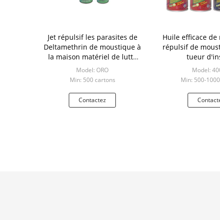
Jet répulsif les parasites de
Huile efficace de
Deltamethrin de moustique à
répulsif de moust
la maison matériel de lutte
tueur d'in
contre/jet de tueur insecte de
Model: ORO
Model: 40
lit
Min: 500 cartons
Min: 500-1000
Contactez
Contact