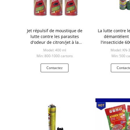
Jet répulsif de moustique de
La lutte contre l
lutte contre les parasites
démantèlent l
d'odeur de citron/jet à la
l'insecticide 6
maison d'insecticide
organique de 
Model: 400 ml
Model: KN-
Min: 800-1000 cartons
Min: 500 ca
Contactez
Contact