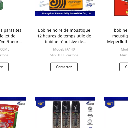
es parasites
Bobine noire de moustique
bobine
e jet de
12 heures de temps utile de
mousti
00ml/tueur
bobine répulsive de
Meperfluth
moustique
moustique
avec la s
300ML
Model: FA140
Mod
rtons
Min: 1000 cartons
Min:
ez
Contactez
C