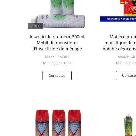
Insecticide du tueur 300ml
Matière pre
Mobil de moustique
moustique de 
d'insecticide de ménage
bobine d'encens
poudre chimique 
Model: RM301
Model: 14
carbo
Min: 500 cartons
Min: 1950c
Contactez
Contact