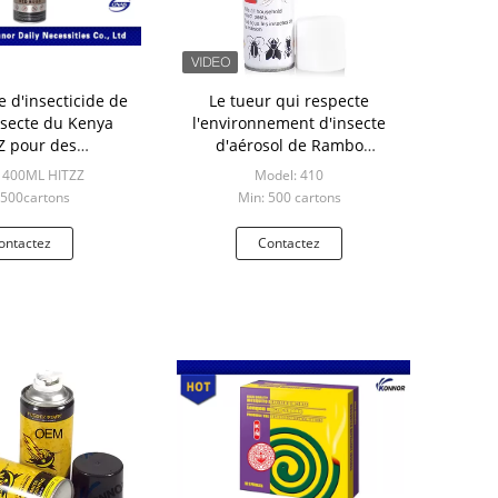
e d'insecticide de
Le tueur qui respecte
nsecte du Kenya
l'environnement d'insecte
Z pour des
d'aérosol de Rambo
rons/fourmis
pulvérisent 300ML
 400ML HITZZ
Model: 410
 500cartons
Min: 500 cartons
ontactez
Contactez