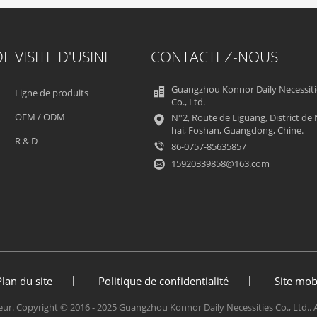
DE
VISITE D'USINE
CONTACTEZ-NOUS
Guangzhou Konnor Daily Necessiti
Ligne de produits
Co., Ltd.
OEM / ODM
N°2, Route de Liguang, District de
hai, Foshan, Guangdong, Chine.
R & D
86-0757-85635857
15920339858@163.com
Plan du site
Politique de confidentialité
Site mob
ur. Copyright © 2016 - 2025 Guangzhou Konnor Daily Necessities Co., Ltd.. 