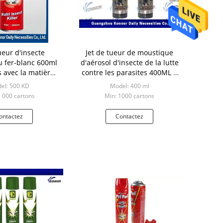
ueur d'insecte
Jet de tueur de moustique
u fer-blanc 600ml
d'aérosol d'insecte de la lutte
s avec la matière
contre les parasites 400ML à
remière
base d'eau
el: 500 KD
Model: 400 ml
1 000 cartons
Min: 1000 cartons
ontactez
Contactez