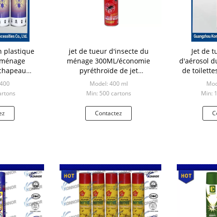
n plastique
jet de tueur d'insecte du
Jet de t
e ménage
ménage 300ML/économie
d'aérosol d
 chapeau
pyréthroïde de jet
de toilette
t rapide de
d'insecticide
p
P400
Model: 400 ml
Mod
r
artons
Min: 500 cartons
Min: 
ez
Contactez
C