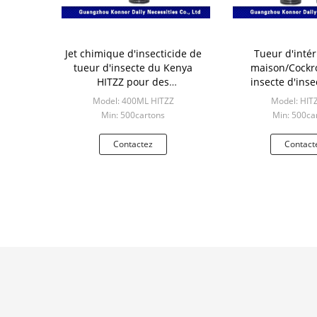
Jet chimique d'insecticide de
Tueur d'intér
tueur d'insecte du Kenya
maison/Cockr
HITZZ pour des
insecte d'inse
moucherons/fourmis
d'insectifug
Model: 400ML HITZZ
Model: HIT
Min: 500cartons
Min: 500ca
Contactez
Contact