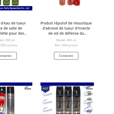
e d'eau de tueur
Produit répulsif de moustique
te de salle de
d'aérosol de tueur d'insecte
ilette pour des
de vol de défense du
 et des guêpes
territoire avec les huiles
el: 300 ml
Model: 400 ml
essentielles
1000 cartons
Min: 500cartons
ontactez
Contactez