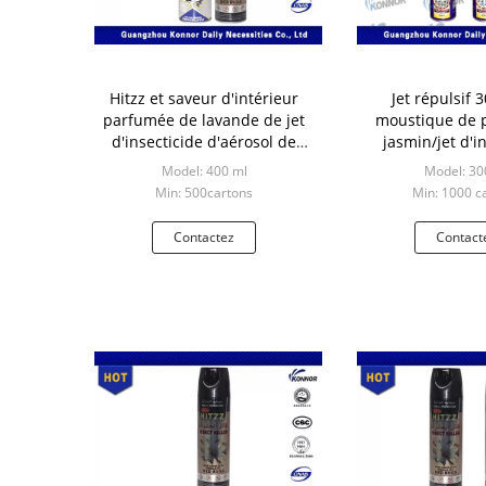
Hitzz et saveur d'intérieur
Jet répulsif 
parfumée de lavande de jet
moustique de 
d'insecticide d'aérosol de
jasmin/jet d'i
base d'huile d'attaque éclaire
Model: 400 ml
Model: 30
Min: 500cartons
Min: 1000 c
Contactez
Contact