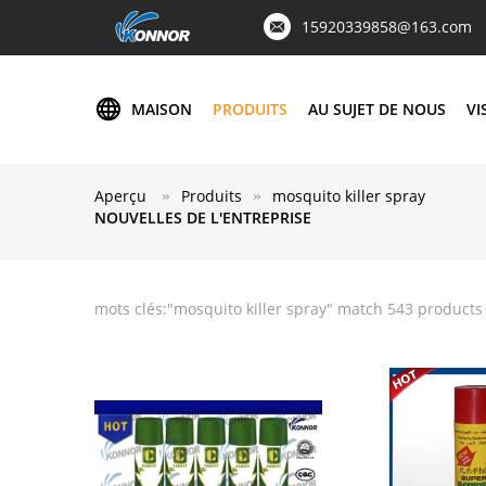
15920339858@163.com
MAISON
PRODUITS
AU SUJET DE NOUS
VI
Aperçu
Produits
mosquito killer spray
NOUVELLES DE L'ENTREPRISE
mots clés:"
mosquito killer spray
" match 543 products