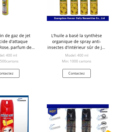
in de gaz de jet
L'huile a basé la synthèse
icide d'attaque
organique de spray anti-
 Rose, parfum de
insectes d'intérieur sûr de jet
vanille
de tueur d'insecte d'aérosol
el: 400 ml
Model: 400 ml
 500cartons
Min: 1000 cartons
ontactez
Contactez