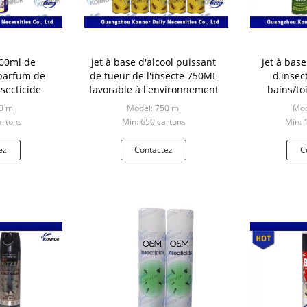
300ml de
jet à base d'alcool puissant
Jet à bas
parfum de
de tueur de l'insecte 750ML
d'insec
nsecticide
favorable à l'environnement
bains/to
punaises
0 ml
Model: 750 ml
Mod
artons
Min: 650 cartons
Min: 
ez
Contactez
C