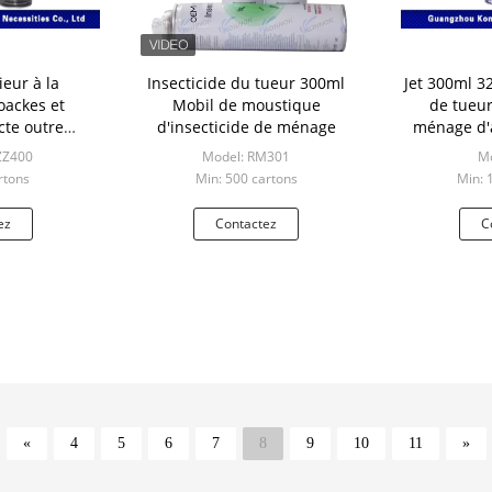
ieur à la
Insecticide du tueur 300ml
Jet 300ml 3
oackes et
Mobil de moustique
de tueur
cte outre
d'insecticide de ménage
ménage d'a
e de jet
éclaire 
ZZ400
Model: RM301
Mo
rtons
Min: 500 cartons
Min: 
ez
Contactez
C
«
4
5
6
7
8
9
10
11
»