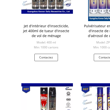
Jet d'intérieur d'insecticide,
Pulvérisateur e
jet 400ml de tueur d'insecte
d'insecte d
de vol de ménage
d'aérosol de
d'insecte de je
Model: 400 ml
Model: Z
tueu
Min: 1000 cartons
Min: 1000 c
Contactez
Contact