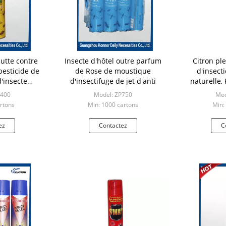
utte contre
Insecte d'hôtel outre parfum
Citron ple
pesticide de
de Rose de moustique
d'insect
d'insecte
d'insectifuge de jet d'anti
naturelle,
on toxique
D400
Model: ZP750
Mod
rtons
Min: 1000 cartons
Min:
ez
Contactez
C