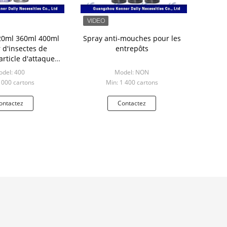
20ml 360ml 400ml
Spray anti-mouches pour les
 d'insectes de
entrepôts
rticle d'attaque
de Famille-soin
del: 400
Model: NON
1000 cartons
Min: 1 400 cartons
ontactez
Contactez