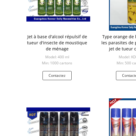
Jet à base d'alcool répulsif de
Type orange de l
tueur d'insecte de moustique
les parasites de 
de ménage
jet de tueur 
d'insecticide n
Model: 400 ml
Model: K
Min: 1000 cartons
Min: 500 ca
Contactez
Contact